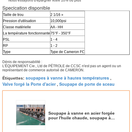
Nous essayons d'épargner votre 10% ou plus
Specication disponible
Taille de trou
2 1/16 »
Pression d'utilisation
10,000psi
Classe matérielle
AA - HH
La température fonctionnante
75°F - 350°F
PSL
1 - 4
RP
1 - 2
Type
Type de Cameron FC
Dénis de responsabilité :
L'ÉQUIPEMENT Cie., Ltd de PÉTROLE de CCSC n'est pas un agent ou un
représentant de commerce autorisé de CAMERON.
soupapes à vanne à hautes températures
Étiquettes:
,
Valve forgé la Porte d'acier
Soupape de porte de sceau
,
Soupape à vanne en acier forgée
pour l'huile chaude, soupape à
vanne industrielle de 10000psi
FC