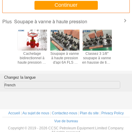
Continuer
Soupape à vanne à haute pression
Plus
orgéee à
Cachetage
Soupape à vanne
Classez 3 1/8"
Taille à
ession de
bidirectionnel à
à haute pression
soupape à vanne
pressio
pape à
haute pression de
d'api 6A FLS 2
en hausse de tige,
soupape 
 PFF api
forte stabilité de
1/16 » 10000psi
soupape à vanne
d'api
nt le type
soupapes à
pour le gisement
pneumatique de
s'étendan
rrosion
vanne de vapeur
de pétrole et la
5000psi FLS
13/16" - 9
Changez la langue
facile à nettoyer
tête de puits
matériell
French
Accueil
|
Au sujet de nous
|
Contactez-nous
|
Plan du site
|
Privacy Policy
Vue de bureau
Copyright © 2019 - 2026 CCSC Petroleum Equipment Limited Company.