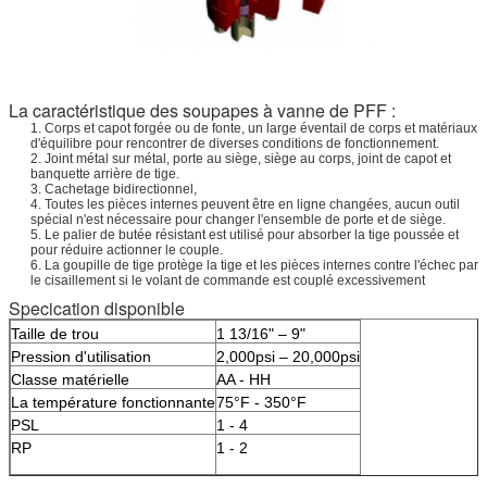
La caractéristique des soupapes à vanne de PFF :
1. Corps et capot forgée ou de fonte, un large éventail de corps et matériaux
d'équilibre pour rencontrer de diverses conditions de fonctionnement.
2. Joint métal sur métal, porte au siège, siège au corps, joint de capot et
banquette arrière de tige.
3. Cachetage bidirectionnel,
4. Toutes les pièces internes peuvent être en ligne changées, aucun outil
spécial n'est nécessaire pour changer l'ensemble de porte et de siège.
5. Le palier de butée résistant est utilisé pour absorber la tige poussée et
pour réduire actionner le couple.
6. La goupille de tige protège la tige et les pièces internes contre l'échec par
le cisaillement si le volant de commande est couplé excessivement
Specication disponible
Taille de trou
1 13/16" – 9"
Pression d'utilisation
2,000psi – 20,000psi
Classe matérielle
AA - HH
La température fonctionnante
75°F - 350°F
PSL
1 - 4
RP
1 - 2