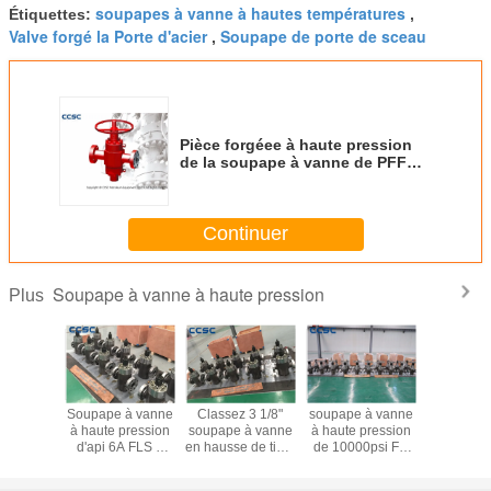
soupapes à vanne à hautes températures
Étiquettes:
,
Valve forgé la Porte d'acier
Soupape de porte de sceau
,
Pièce forgéee à haute pression
de la soupape à vanne de PFF
api 6A traitant le type
anticorrosion
Continuer
Soupape à vanne à haute pression
Plus
etage
Soupape à vanne
Classez 3 1/8"
soupape à vanne
Taille à
ionnel à
à haute pression
soupape à vanne
à haute pression
pressio
ession de
d'api 6A FLS 2
en hausse de tige,
de 10000psi FC
soupape 
bilité de
1/16 » 10000psi
soupape à vanne
pour l'huile
d'api
pes à
pour le gisement
pneumatique de
chaude api 6A 3
s'étendan