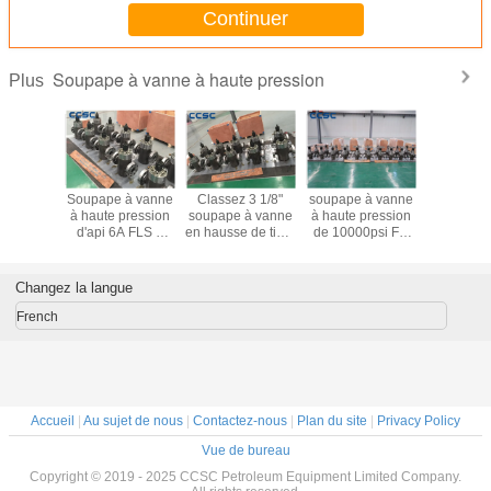
Continuer
Soupape à vanne à haute pression
Plus
etage
Soupape à vanne
Classez 3 1/8"
soupape à vanne
Les soup
ionnel à
à haute pression
soupape à vanne
à haute pression
vanne de
ession de
d'api 6A FLS 2
en hausse de tige,
de 10000psi FC
diamètr
bilité de
1/16 » 10000psi
soupape à vanne
pour l'huile
CCSC, api
pes à
pour le gisement
pneumatique de
chaude api 6A 3
approuv
e vapeur
de pétrole et la
5000psi FLS
1/16 » 75°F -
soupape 
Changez la langue
 nettoyer
tête de puits
350°F
de jo
d'étanc
French
Accueil
|
Au sujet de nous
|
Contactez-nous
|
Plan du site
|
Privacy Policy
Vue de bureau
Copyright © 2019 - 2025 CCSC Petroleum Equipment Limited Company.