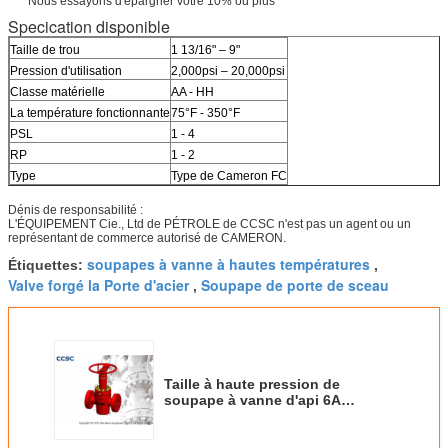
Nous essayons d'épargner votre 10% ou plus
Specication disponible
Taille de trou
1 13/16" – 9"
Pression d'utilisation
2,000psi – 20,000psi
Classe matérielle
AA - HH
La température fonctionnante
75°F - 350°F
PSL
1 - 4
RP
1 - 2
Type
Type de Cameron FC
Dénis de responsabilité :
L'ÉQUIPEMENT Cie., Ltd de PÉTROLE de CCSC n'est pas un agent ou un
représentant de commerce autorisé de CAMERON.
soupapes à vanne à hautes températures
Étiquettes:
,
Valve forgé la Porte d'acier
Soupape de porte de sceau
,
Taille à haute pression de
soupape à vanne d'api 6A
s'étendant de 1 13/16" - 9" classe
matérielle AA-HH