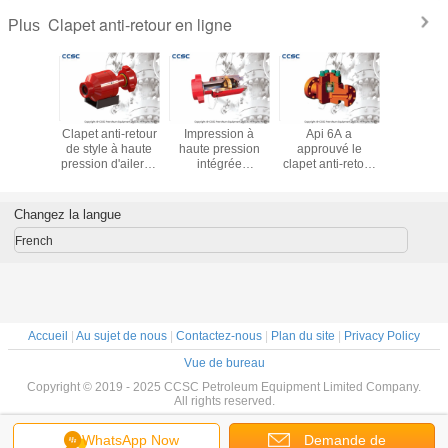
Clapet anti-retour en ligne
Plus
intégré
Clapet anti-retour
Impression à
Api 6A a
État d'éco
ique de
de style à haute
haute pression
approuvé le
standard 
i-retour -
pression d'aileron
intégrée
clapet anti-retour
pression 
ression
avec la longévité
connexion de
d'ascenseur, la
de clapet
ion 6,000-
élevée
dard de clapet
taille non de
retour d
00psi
anticorrosion
anti-retour de 2
retour 2" de valve
inoxyd
Changez la langue
trée
pouces
- 4" facile à utiliser
d'extrémité des
French
syndicats de
marteau
Accueil
|
Au sujet de nous
|
Contactez-nous
|
Plan du site
|
Privacy Policy
Vue de bureau
Copyright © 2019 - 2025 CCSC Petroleum Equipment Limited Company.
All rights reserved.
WhatsApp Now
Demande de