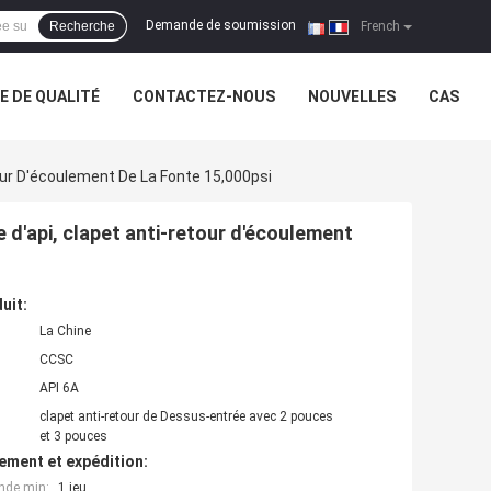
Demande de soumission
Recherche
|
French
 DE QUALITÉ
CONTACTEZ-NOUS
NOUVELLES
CAS
our D'écoulement De La Fonte 15,000psi
 d'api, clapet anti-retour d'écoulement
uit:
La Chine
CCSC
API 6A
clapet anti-retour de Dessus-entrée avec 2 pouces
et 3 pouces
ement et expédition:
nde min:
1 jeu