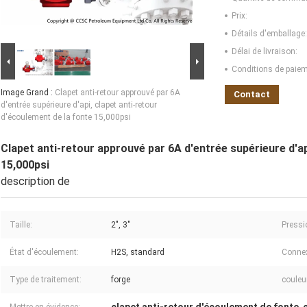
Prix:
Détails d'emballage:
Délai de livraison:
Conditions de paiem
Image Grand :
Clapet anti-retour approuvé par 6A
Contact
d'entrée supérieure d'api, clapet anti-retour
d'écoulement de la fonte 15,000psi
Clapet anti-retour approuvé par 6A d'entrée supérieure d'ap
15,000psi
description de
Taille:
2", 3"
Pressio
État d'écoulement:
H2S, standard
Connex
Type de traitement:
forge
couleu