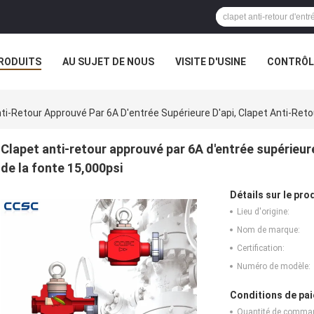
RODUITS
AU SUJET DE NOUS
VISITE D'USINE
CONTRÔLE
ti-Retour Approuvé Par 6A D'entrée Supérieure D'api, Clapet Anti-Ret
Clapet anti-retour approuvé par 6A d'entrée supérieure
de la fonte 15,000psi
Détails sur le prod
Lieu d'origine:
Nom de marque:
Certification:
Numéro de modèle:
Conditions de pai
Quantité de comma