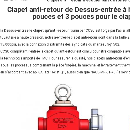
clapet anti-retour d'écoulement de fonte
Mettre en évidence:
,
Clapet anti-retour de Dessus-entrée à 
pouces et 3 pouces pour le clap
la
Dessus-
entrée le clapet qu'anti-retour
fourni par CCSC est forgé par l'acier alli
tuyauterie à haute pression, notre à-entrée le clapet anti-retour sont dans la taille 
15,000psi, avec la connexion d'extrémité des syndicats du marteau fig1502.
CCSC complètent l'entrée le clapet qu'anti-retour est conçu pour être compatible a
la technologie importé de FMC. Pour assurer la qualité, nos clapets anti-retour d'entr
Tous les processus comprenant la pièce forgéee, la machine, et le traitement th
en s'accordant avec api 6A, api 16c et Q1, aussi bien que NACE-MR-01-75 (le servic