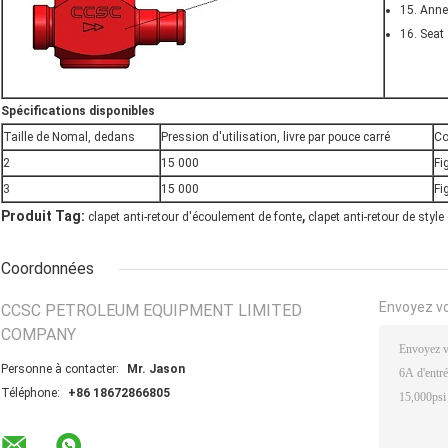
15. Anne
16. Seat
Spécifications disponibles
Taille de Nomal, dedans
Pression d'utilisation, livre par pouce carré
Co
2
15 000
Fi
3
15 000
Fi
,
Produit Tag:
clapet anti-retour d'écoulement de fonte
clapet anti-retour de style
Coordonnées
Envoyez v
CCSC PETROLEUM EQUIPMENT LIMITED
COMPANY
Personne à contacter:
Mr. Jason
Téléphone:
+86 18672866805