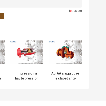
(
0
/ 3000)
Impression à
Api 6A a approuvé
à
haute pression
le clapet anti-
intégrée
retour
a
connexion de
d'ascenseur, la
e
dard de clapet
taille non de
anti-retour de 2
retour 2" de valve
pouces
- 4" facile à