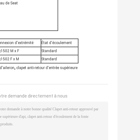
au de Seat
nnexion d'extrémité
État d'écoulement
g1502 M x F
Standard
g1502 F x M
Standard
,
 d'aileron
clapet anti-retour d'entrée supérieure
otre demande directement à nous