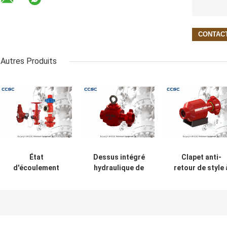
Autres Produits
État
Dessus intégré
Clapet anti-
d'écoulement
hydraulique de
retour de style 
standard à haute
clapet anti-retour
haute pression
pression intégré
- type pression
d'aileron avec l
de clapet anti-
d'utilisation
longévité élevé
retour d'acier
6,000-15,000psi
anticorrosion
inoxydable
d'entrée