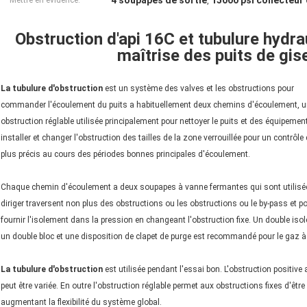
4 soupapes de sortie
15000 psi collecteur
Mettre en évidence:
,
Obstruction d'api 16C et tubulure hydra
maîtrise des puits de gis
La tubulure d'obstruction
est un système des valves et les obstructions pour
commander l'écoulement du puits a habituellement deux chemins d'écoulement, 
obstruction réglable utilisée principalement pour nettoyer le puits et des équipemen
installer et changer l'obstruction des tailles de la zone verrouillée pour un contrôle 
plus précis au cours des périodes bonnes principales d'écoulement.
Chaque chemin d'écoulement a deux soupapes à vanne fermantes qui sont utilisé
diriger traversent non plus des obstructions ou les obstructions ou le by-pass et p
fournir l'isolement dans la pression en changeant l'obstruction fixe. Un double iso
un double bloc et une disposition de clapet de purge est recommandé pour le gaz à h
La tubulure d'obstruction
est utilisée pendant l'essai bon. L'obstruction positive a 
peut être variée. En outre l'obstruction réglable permet aux obstructions fixes d'ê
augmentant la flexibilité du système global.