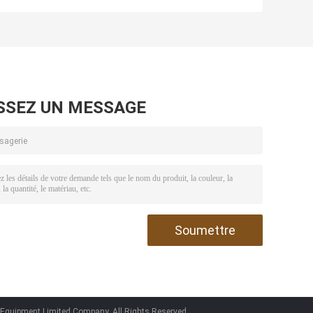
pi
d'obstruction de
opération de
mise à mort de
couple de tête de
ts
CCSC 2,000psi -
puits de valve
e
pouce de
d'obstruction
15,000psi 2-7
basse
SSEZ UN MESSAGE
quipment Limited Company. All Rights Reserved.