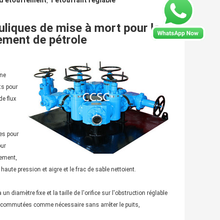
 d'étouffement
1 étouffant réglable
,
uliques de mise à mort pour la
ement de pétrole
une
ts pour
de flux
es pour
our
lement,
aute pression et aigre et le frac de sable nettoient.
un diamètre fixe et la taille de l'orifice sur l'obstruction réglable
tre commutées comme nécessaire sans arrêter le puits,