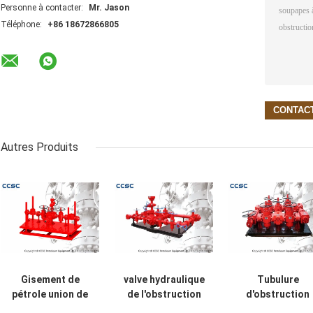
Personne à contacter:
Mr. Jason
Téléphone:
+86 18672866805
Autres Produits
Gisement de
valve hydraulique
Tubulure
pétrole union de
de l'obstruction
d'obstruction
marteau de
10000psi, valve à
hydraulique ave