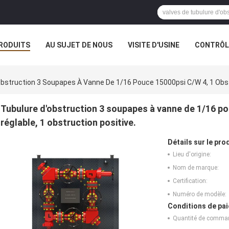
RODUITS
AU SUJET DE NOUS
VISITE D'USINE
CONTRÔLE
obstruction 3 Soupapes À Vanne De 1/16 Pouce 15000psi C/W 4, 1 Obstr
Tubulure d'obstruction 3 soupapes à vanne de 1/16 po
réglable, 1 obstruction positive.
Détails sur le prod
Lieu d'origine:
Nom de marque:
Certification:
Numéro de modèle:
Conditions de pai
Quantité de comma