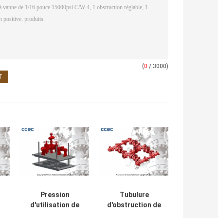
(
0
/ 3000)
Pression
Tubulure
d'utilisation de
d'obstruction de
c
tubulure
CCSC Flowback,