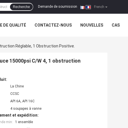
Demande de soumission
Recherche
|
French
 DE QUALITÉ
CONTACTEZ-NOUS
NOUVELLES
CAS
uction Réglable, 1 Obstruction Positive.
uce 15000psi C/W 4, 1 obstruction
uit:
La Chine
CCSC
API 6A, API 16C
4 soupapes à vanne
ement et expédition:
nde min:
1 ensemble