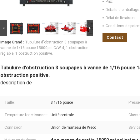
Prix:
Détails d'emballage:
Délai de livraison:
Conditions de paiem
Contact
Image Grand :
Tubulure d'obstruction 3 soupapes à
vanne de 1/16 pouce 15000psi C/W 4, 1 obstruction
réglable, 1 obstruction positive.
Tubulure d'obstruction 3 soupapes à vanne de 1/16 pouce 15
obstruction positive.
description de
Taille:
3 1/16 pouce
Pressio
Temprature fonctionnant:
Unité centrale
Classe
Connexion:
Union de marteau de Weco
Service