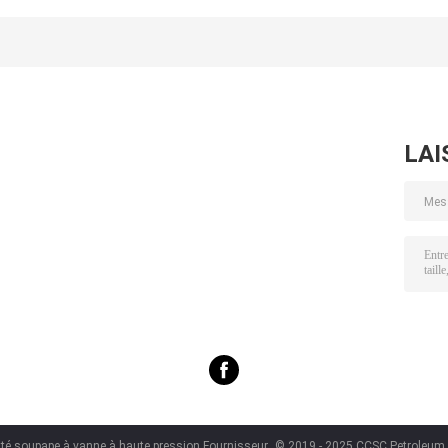
5000psi Weco de
flasque
le certificat d'a
tubulure
d'obstruction
6A pour la
obstruction tête
réglable de
maîtrise des pui
de puits 3-1/8 »
connexion
de gisement d
avec deux
pétrole
chemins
d'écoulement
LAI
té soupape à vanne à haute pression Fournisseur.
© 2019 - 2025 CCSC Petroleum E