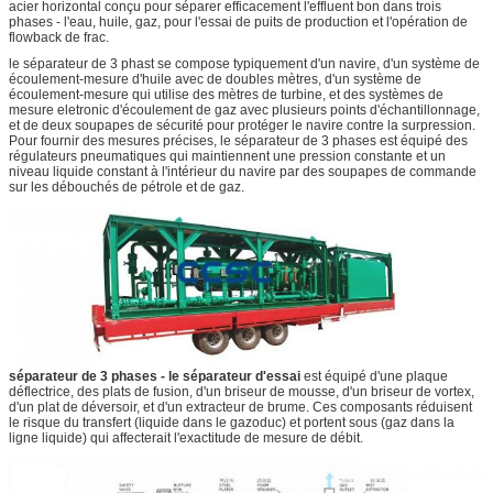
acier horizontal conçu pour séparer efficacement l'effluent bon dans trois
phases - l'eau, huile, gaz, pour l'essai de puits de production et l'opération de
flowback de frac.
le séparateur de 3 phast se compose typiquement d'un navire, d'un système de
écoulement-mesure d'huile avec de doubles mètres, d'un système de
écoulement-mesure qui utilise des mètres de turbine, et des systèmes de
mesure eletronic d'écoulement de gaz avec plusieurs points d'échantillonnage,
et de deux soupapes de sécurité pour protéger le navire contre la surpression.
Pour fournir des mesures précises, le séparateur de 3 phases est équipé des
régulateurs pneumatiques qui maintiennent une pression constante et un
niveau liquide constant à l'intérieur du navire par des soupapes de commande
sur les débouchés de pétrole et de gaz.
séparateur de 3 phases - le séparateur d'essai
est équipé d'une plaque
déflectrice, des plats de fusion, d'un briseur de mousse, d'un briseur de vortex,
d'un plat de déversoir, et d'un extracteur de brume. Ces composants réduisent
le risque du transfert (liquide dans le gazoduc) et portent sous (gaz dans la
ligne liquide) qui affecterait l'exactitude de mesure de débit.