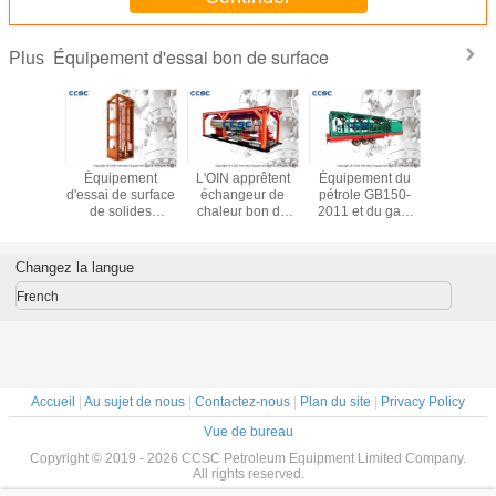
Équipement d'essai bon de surface
Plus
prêtent
Équipement
L'OIN apprêtent
Équipement du
CCSC app
 sable bon
d'essai de surface
échangeur de
pétrole GB150-
la valve
pot
de solides
chaleur bon de
2011 et du gaz,
2000ps
pement
solubles, longue
vapeur
abrasion bonne
15000p
ssai
durée de vie
d'équipement
de séparateur
sécurité
/filtre
d'essai de
d'essai/appareil
d'essai résistante
surfa
Changez la langue
é par
réservoir vertical
de chauffage
d'équip
page
bon de montée
indirect industriel
d'ess
French
nder
subite
Accueil
|
Au sujet de nous
|
Contactez-nous
|
Plan du site
|
Privacy Policy
Vue de bureau
Copyright © 2019 - 2026 CCSC Petroleum Equipment Limited Company.
All rights reserved.