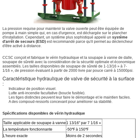
La pression requise pour maintenir la valve ouverte peut être équipée de
pompe à main simple qui, en cas d'urgence, est déchargée sur le plancher
d'installation. Cependant, un système plus sophistiqué appelé un
système
d'arrêt de secours (ESD)
est recommandé parce qu'il permet au déclencheur
d'être activé à distance.
CCSC conçoit et fabrique le vérin hydraulique et la soupape à vanne de dalle,
soupape de sûreté avec la considération de la sécurité optimale et économique
assemblés. Les tailles disponibles de soupape de sûreté de 1-13/16 » à 7-
1/16 », de pression évaluant à partir de 2000 livre par pouce carré à 15000psi.
Caractéristique hydraulique de valve de sécurité à la surface
:
Indicateur de position visuel.
Lutte anti-incendie facultative (boucle fusible).
Les tiges distinctes peuvent leur faire le démontage et le maintien faciles.
A des compoud-ressorts concevant pour améliorer sa stabilité.
Spécifications disponibles de vérin hydraulique
Taille applicable de soupape à vanne
1 13/16" par 7 1/16 »
La température fonctionnante
-50℉ à 150℉
L'heure exacte
Moins de 2 secondes