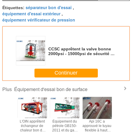
séparateur bon d'essai
Étiquettes:
,
équipement d'essai extérieur
,
équipement vérificateur de pression
CCSC apprêtent la valve bonne
2000psi - 15000psi de sécurité à
la surface d'équipement d'essai
Continuer
Équipement d'essai bon de surface
Plus
ement
L'OIN apprêtent
Équipement du
Api 16C a
Équipe
e surface
échangeur de
pétrole GB150-
approuvé le tuyau
vérificat
lides
chaleur bon de
2011 et du gaz,
flexible à haute
pression d