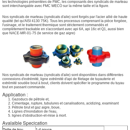
les technologies présentées de FMC, les composants des syndicats de marteau
sont interchangable avec FMC WECO sur la même taille et la figure.
Nos syndicats de marteau (syndicats d'aile) sont forgés par l'acier allié de haute
qualité (tel qu'AISI 4130 75K). Tous les processus comprenant la pièce forgéee,
l'usinage, et le traitement thermique sont strictement commandés et
complètement trackable en s'accordant avec api 6A, api 16c et Q1, aussi bien
que NACE-MR-01-75 (le service de gaz aigre)
Nos syndicats de marteau (syndicats d'aile) sont disponibles dans différentes
connexions d'extrémité, ligne extrémité d'api de filetage de tuyauterie et
extrémité soudée bout à bout, clients doivent spécifier le programme du tuyau
tout en passant commande.
Application :
1. Gazoducs de pétrole et,
2. Cimentage, rupture, tubulures et canalisations, acidizing, examinant
3. Pétrole brut et gaz aigre, boue,
4. Lignes d'inondation de l'eau,
5. lignes d'obstruction-et-mise à mort.
Avalaible Specication
Taille de trou
1-4 pouce