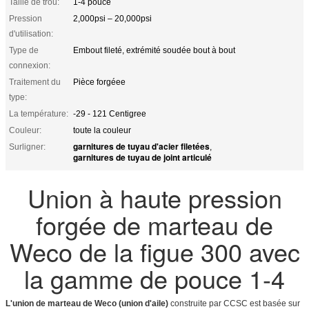
Taille de trou:
1-4 pouce
Pression
2,000psi – 20,000psi
d'utilisation:
Type de
Embout fileté, extrémité soudée bout à bout
connexion:
Traitement du
Pièce forgéee
type:
La température:
-29 - 121 Centigree
Couleur:
toute la couleur
garnitures de tuyau d'acier filetées
Surligner:
,
garnitures de tuyau de joint articulé
Union à haute pression
forgée de marteau de
Weco de la figue 300 avec
la gamme de pouce 1-4
L'union de marteau de Weco (union d'aile)
construite par CCSC est basée sur