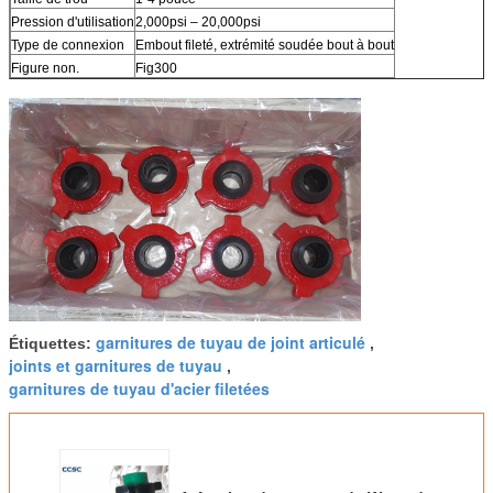
Pression d'utilisation
2,000psi – 20,000psi
Type de connexion
Embout fileté, extrémité soudée bout à bout
Figure non.
Fig300
garnitures de tuyau de joint articulé
Étiquettes:
,
joints et garnitures de tuyau
,
garnitures de tuyau d'acier filetées