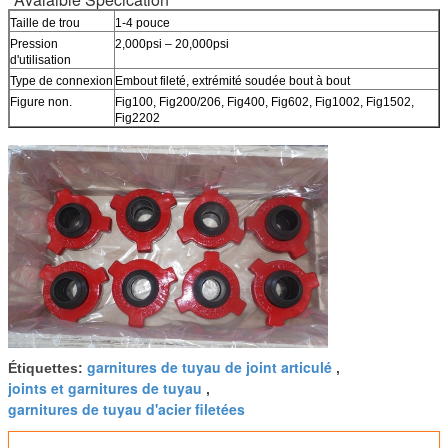
Taille de trou
1-4 pouce
Pression
2,000psi – 20,000psi
d'utilisation
Type de connexion
Embout fileté, extrémité soudée bout à bout
Figure non.
Fig100, Fig200/206, Fig400, Fig602, Fig1002, Fig1502,
Fig2202
garnitures de tuyau de joint articulé
Étiquettes:
,
joints et garnitures de tuyau
,
garnitures de tuyau d'acier filetées