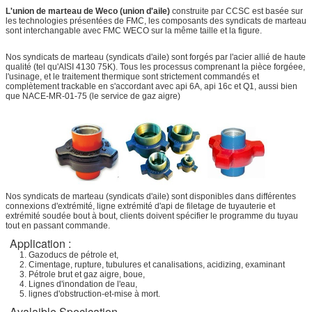
L'union de marteau de Weco (union d'aile)
construite par CCSC est basée sur
les technologies présentées de FMC, les composants des syndicats de marteau
sont interchangable avec FMC WECO sur la même taille et la figure.
Nos syndicats de marteau (syndicats d'aile) sont forgés par l'acier allié de haute
qualité (tel qu'AISI 4130 75K). Tous les processus comprenant la pièce forgéee,
l'usinage, et le traitement thermique sont strictement commandés et
complètement trackable en s'accordant avec api 6A, api 16c et Q1, aussi bien
que NACE-MR-01-75 (le service de gaz aigre)
Nos syndicats de marteau (syndicats d'aile) sont disponibles dans différentes
connexions d'extrémité, ligne extrémité d'api de filetage de tuyauterie et
extrémité soudée bout à bout, clients doivent spécifier le programme du tuyau
tout en passant commande.
Application :
1. Gazoducs de pétrole et,
2. Cimentage, rupture, tubulures et canalisations, acidizing, examinant
3. Pétrole brut et gaz aigre, boue,
4. Lignes d'inondation de l'eau,
5. lignes d'obstruction-et-mise à mort.
Avalaible Specication