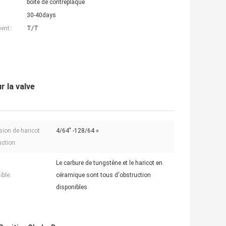
boîte de contreplaqué
30-40days
ent:
T/T
 la valve
ion de haricot
4/64" -128/64 »
uction:
Le carbure de tungstène et le haricot en
ible:
céramique sont tous d'obstruction
disponibles