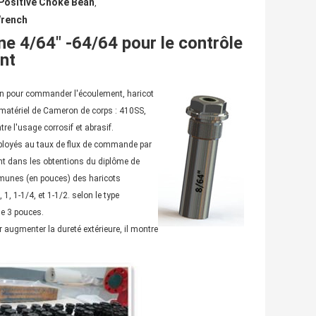
ositive Choke Bean
,
Wrench
e 4/64" -64/64 pour le contrôle
nt
on pour commander l'écoulement, haricot
 matériel de Cameron de corps : 410SS,
e l'usage corrosif et abrasif.
employés au taux de flux de commande par
ent dans les obtentions du diplôme de
ommunes (en pouces) des haricots
1, 1-1/4, et 1-1/2. selon le type
ue 3 pouces.
 augmenter la dureté extérieure, il montre