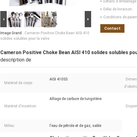
Détails d'emballage:
Délai de livraison:
Conditions de paiem
Contact
Image Grand :
Cameron Positive Choke Bean AISI 410
solides solubles pour la valve
Cameron Positive Choke Bean AISI 410 solides solubles pour
description de
AISI 410SS
Dimens
Matériel de corps:
d'obstr
Alliage de carbure de tungstène
Matériel d'insertion:
Dispon
Milieu:
l'eau de pétrole et de gaz, sable