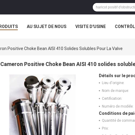
RODUITS
AU SUJET DE NOUS
VISITE D'USINE
CONTRÔLE
on Positive Choke Bean AISI 410 Solides Solubles Pour La Valve
Cameron Positive Choke Bean AISI 410 solides soluble
Détails sur le prod
Lieu d'origine:
Nom de marque:
Certification:
Numéro de modèle:
Conditions de pai
Quantité de comma
Prix: