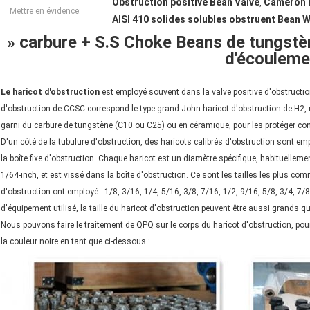
Obstruction positive Bean Valve
Cameron P
,
Mettre en évidence:
AISI 410 solides solubles obstruent Bean 
» carbure + S.S Choke Beans de tungstèn
d'écouleme
Le haricot d'obstruction
est employé souvent dans la valve positive d'obstructi
d'obstruction de CCSC correspond le type grand John haricot d'obstruction de H2,
garni du carbure de tungstène (C10 ou C25) ou en céramique, pour les protéger contr
D'un côté de la tubulure d'obstruction, des haricots calibrés d'obstruction sont 
la boîte fixe d'obstruction. Chaque haricot est un diamètre spécifique, habituellem
1/64-inch, et est vissé dans la boîte d'obstruction. Ce sont les tailles les plus c
d'obstruction ont employé : 1/8, 3/16, 1/4, 5/16, 3/8, 7/16, 1/2, 9/16, 5/8, 3/4, 7/8, 
d'équipement utilisé, la taille du haricot d'obstruction peuvent être aussi grands q
Nous pouvons faire le traitement de QPQ sur le corps du haricot d'obstruction, pour
la couleur noire en tant que ci-dessous :