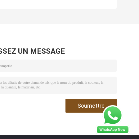
d'obstruction de
valve
e
pièces de valve
d'obstruction,
d'obstruction AISI
astuce
r
4130/4140
d'obstruction de
carbure de
tungstène pour la
tige d'obstruction
SSEZ UN MESSAGE