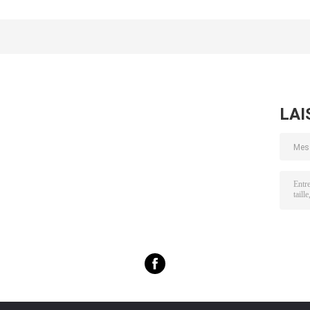
approuvée par api
valve
pièces de valve
partie le matériel
d'obstruction,
d'obstruction d
en céramique de
abrasion de tige
carbure de
carbure de
de valve
tungstène pou
tungstène de
d'obstruction
les biens de
haricot
résistante
contrôle
d'obstruction
d'écoulement
LAI