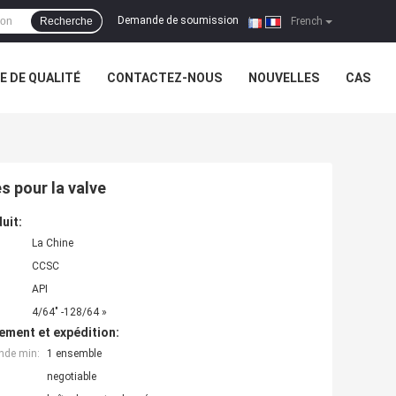
Demande de soumission
Recherche
|
French
 DE QUALITÉ
CONTACTEZ-NOUS
NOUVELLES
CAS
s pour la valve
uit:
La Chine
CCSC
API
4/64" -128/64 »
ement et expédition:
nde min:
1 ensemble
negotiable