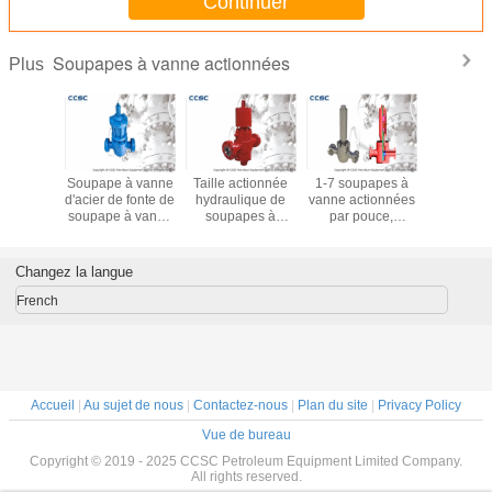
Continuer
Soupapes à vanne actionnées
Plus
pouces a
Soupape à vanne
Taille actionnée
1-7 soupapes à
Api 6
ché des
d'acier de fonte de
hydraulique de
vanne actionnées
approuv
pes à
soupape à vanne
soupapes à
par pouce,
soupap
r la tête
de contrôle de flux
vanne s'étendant
démontage facile
vanne act
s et le
de 3 pouces, de
de 1 13/16" - 7
de valve
à haute p
ent de
pétrole et de gaz
1/16 » avec de
hydraulique de
pour 
Changez la langue
 avec le
CCSC
forte stabilité
sécurité à la
pétrole/ga
t d'api 6A
surface
French
Accueil
|
Au sujet de nous
|
Contactez-nous
|
Plan du site
|
Privacy Policy
Vue de bureau
Copyright © 2019 - 2025 CCSC Petroleum Equipment Limited Company.
All rights reserved.