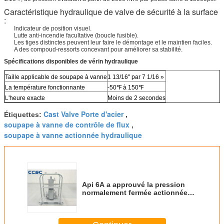
Caractéristique hydraulique de valve de sécurité à la surface
:
Indicateur de position visuel.
Lutte anti-incendie facultative (boucle fusible).
Les tiges distinctes peuvent leur faire le démontage et le maintien faciles.
A des compoud-ressorts concevant pour améliorer sa stabilité.
Spécifications disponibles de vérin hydraulique
Taille applicable de soupape à vanne
1 13/16" par 7 1/16 »
La température fonctionnante
-50℉ à 150℉
L'heure exacte
Moins de 2 secondes
Cast Valve Porte d'acier
Étiquettes:
,
soupape à vanne de contrôle de flux
,
soupape à vanne actionnée hydraulique
Api 6A a approuvé la pression
normalement fermée actionnée
2000psi - 15000psi de soupapes
à vanne