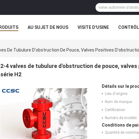
RODUITS
AU SUJET DE NOUS
VISITE D'USINE
CONTRÔLE
ves De Tubulure D'obstruction De Pouce, Valves Positives D'obstruct
2-4 valves de tubulure d'obstruction de pouce, valves
série H2
Détails sur le prod
Lieu d'origine:
Nom de marque:
Certification:
Numéro de modèle:
Conditions de pai
Quantité de comma