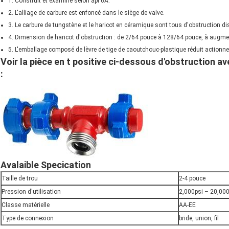
1. Construit et examiné selon api 6A.
2. L'alliage de carbure est enfoncé dans le siège de valve.
3. Le carbure de tungstène et le haricot en céramique sont tous d'obstruction di
4. Dimension de haricot d'obstruction : de 2/64 pouce à 128/64 pouce,
à augme
5. L'emballage composé de lèvre de tige de caoutchouc-plastique réduit actionner
Voir la pièce en t positive ci-dessous d'obstruction 
:
Avalaible Specication
Taille de trou
2-4 pouce
Pression d'utilisation
2,000psi – 20,00
Classe matérielle
AA-EE
Type de connexion
bride, union, fil