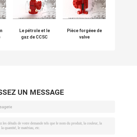
on
Le pétrole et le
Pièce forgéee de
e
gaz de CCSC
valve
obstruent la
d'obstruction
pression
réglable du
te
d'utilisation
positif H2 traitant
e
reliée de bride de
le type matériel
valve 2,000psi –
d'acier allié
20,000ps
SSEZ UN MESSAGE