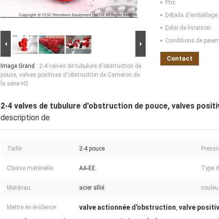
Prix:
Détails d'emballage:
Délai de livraison:
Conditions de paiem
Contact
Image Grand :
2-4 valves de tubulure d'obstruction de
pouce, valves positives d'obstruction de Cameron de
la série H2
2-4 valves de tubulure d'obstruction de pouce, valves posit
description de
Taille:
2-4 pouce
Pressio
Classe matérielle:
AA-EE
Type d
Matériau:
acier allié
couleu
valve actionnée d'obstruction
valve positi
Mettre en évidence:
,