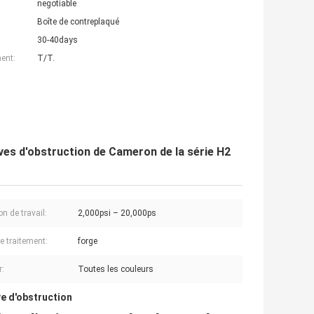
negotiable
Boîte de contreplaqué
30-40days
ent:
T/T.
ives d'obstruction de Cameron de la série H2
n de travail:
2,000psi – 20,000ps
e traitement:
forge
r:
Toutes les couleurs
ve d'obstruction