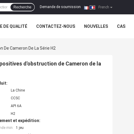
Demande de soumission
Recherche
|
French
 DE QUALITÉ
CONTACTEZ-NOUS
NOUVELLES
CAS
ion De Cameron De La Série H2
 positives d'obstruction de Cameron de la
uit:
La Chine
CCSC
API 6A
H2
ement et expédition:
nde min:
1 jeu