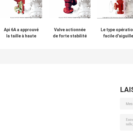
Api 6A a approuvé
Valve actionnée
Le type opérati
la taille à haute
de forte stabilité
facile d'aiguill
pression 2 de
d'obstruction,
de valve
valve
valve hydraulique
d'obstruction
d'obstruction
d'obstruction
réglable de hau
réglable 1/16 » – 5
d'acier allié
pression simpl
1/8"
maintiennent
LAI